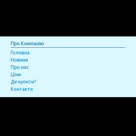
Про Компанію
Головна
Новини
Про нас
Ціни
Де купити?
Контакти
Товари
Конструктори
Аксесуари LEGO®
Настільні ігри
Набори для творчості