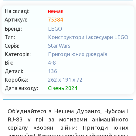
На складі:
немає
Артикул:
75384
Бренд:
LEGO
Тип:
Конструктори і аксесуари LEGO
Серія:
Star Wars
Категорія:
Пригоди юних джедаїв
Вік:
4-8
Деталі:
136
Коробка:
262 x 191 x 72
Дата виходу:
Січень 2024
Об'єднайтеся з Нешем Дуранго, Нубсом і
RJ-83 у грі за мотивами анімаційного
серіалу «Зоряні війни: Пригоди юних
джедаїв»! Використовуйте гайковий ключ