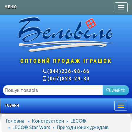
МЕНЮ
ОПТОВИЙ ПРОДАЖ ІГРАШОК
(044)236-98-66
(067)828-29-33
Знайти
ТОВАРИ
Togg
navig
Головна
Конструктори
LEGO®
LEGO® Star Wars
Пригоди юних джедаїв