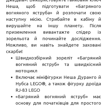
Неша, щоб підготувати «Багряного
вогняного яструба» й розпочати свою
наступну місію. Стрибайте в кабіну й
вирушайте на іншу планету. Після
приземлення вивантажте спідер із
зорельота й починайте дослідження.
Можливо, ви навіть знайдете заховані
скарби!
Швидкозбірний зореліт «Багряний
вогняний яструб» та швидкісний
мотоцикл
Включає мініфігурки Неша Дуранго й
Нубса LEGO®, а також фігурку дроїда
RJ-83 LEGO
«Багряний вогняний яструб» має
основу для початківців для простого