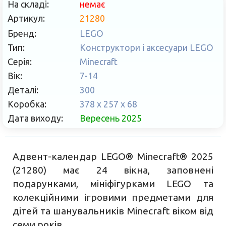
На складі:
немає
Артикул:
21280
Бренд:
LEGO
Тип:
Конструктори і аксесуари LEGO
Серія:
Minecraft
Вік:
7-14
Деталі:
300
Коробка:
378 x 257 x 68
Дата виходу:
Вересень 2025
Адвент-календар LEGO® Minecraft® 2025
(21280) має 24 вікна, заповнені
подарунками, мініфігурками LEGO та
колекційними ігровими предметами для
дітей та шанувальників Minecraft віком від
семи років.