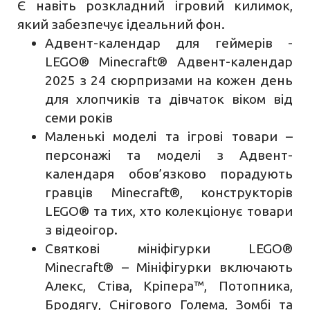
Є навіть розкладний ігровий килимок,
який забезпечує ідеальний фон.
Адвент-календар для геймерів -
LEGO® Minecraft® Адвент-календар
2025 з 24 сюрпризами на кожен день
для хлопчиків та дівчаток віком від
семи років
Маленькі моделі та ігрові товари –
персонажі та моделі з Адвент-
календаря обов’язково порадують
гравців Minecraft®, конструкторів
LEGO® та тих, хто колекціонує товари
з відеоігор.
Святкові мініфігурки LEGO®
Minecraft® – Мініфігурки включають
Алекс, Стіва, Кріпера™, Потопника,
Бродягу, Снігового Голема, Зомбі та