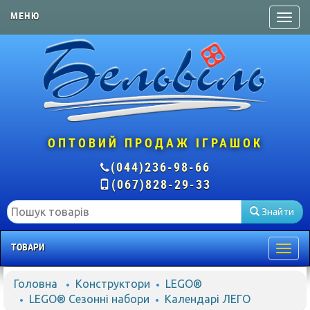
МЕНЮ
ОПТОВИЙ ПРОДАЖ ІГРАШОК
(044)236-98-66
(067)828-29-33
Знайти
ТОВАРИ
Togg
navig
Головна
Конструктори
LEGO®
LEGO® Сезонні набори
Календарі ЛЕГО