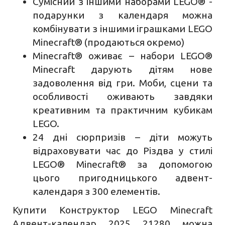
Сумісний з іншими наборами LEGO® -
подарунки з календаря можна
комбінувати з іншими іграшками LEGO
Minecraft® (продаються окремо)
Minecraft® оживає – набори LEGO®
Minecraft дарують дітям нове
задоволення від гри. Моби, сцени та
особливості оживають завдяки
креативним та практичним кубикам
LEGO.
24 дні сюрпризів – діти можуть
відраховувати час до Різдва у стилі
LEGO® Minecraft® за допомогою
цього пригодницького адвент-
календаря з 300 елементів.
Купити Конструктор LEGO Minecraft
Адвент-календар 2025 21280 можна