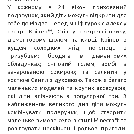
У кожному з 24 вікон прихований
подарунок, який діти можуть відкрити для
себе до Різдва. Серед мініфігурок є Алекс у
светрі Кріпер™; Стів у светрі-сніговику,
діамантовому шоломі та кирці; Кріпер із
кущем солодких ягід; потопець з
тризубцем; бродяга в діамантових
обладунках; сніговий голем; зомбі із
зачарованою сокирою; та селянин у
костюмі Санти з духовкою. Також є багато
маленьких моделей та крутих аксесуарів,
які діти впізнають з популярної гри. З
наближенням великого дня діти можуть
комбінувати подарунки, щоб створити
маленьке зимове село в стилі Minecraft та
розігрувати нескінченні рольові пригоди.