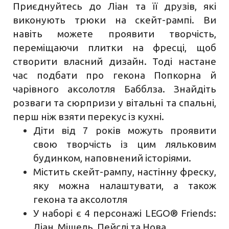
Приєднуйтесь до Ліан та її друзів, які
виконують трюки на скейт-рампі. Ви
навіть можете проявити творчість,
переміщаючи плитки на фресці, щоб
створити власний дизайн. Тоді настане
час подбати про гекона Попкорна й
чарівного аксолотля Бабблза. Знайдіть
розваги та сюрпризи у вітальні та спальні,
перш ніж взяти перекус із кухні.
Діти від 7 років можуть проявити
свою творчість із цим ляльковим
будинком, наповнений історіями.
Містить скейт-рампу, настінну фреску,
яку можна налаштувати, а також
гекона та аксолотля
У наборі є 4 персонажі LEGO® Friends:
Ліан, Мішель, Пейслі та Нова