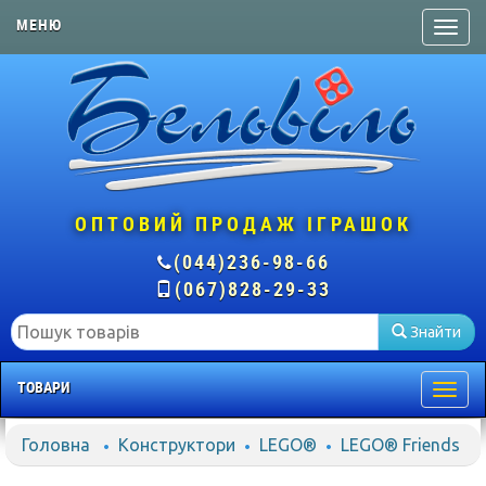
МЕНЮ
ОПТОВИЙ ПРОДАЖ ІГРАШОК
(044)236-98-66
(067)828-29-33
Знайти
ТОВАРИ
Togg
navig
Головна
Конструктори
LEGO®
LEGO® Friends