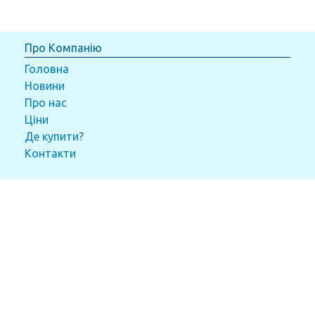
Про Компанію
Головна
Новини
Про нас
Ціни
Де купити?
Контакти
Товари
Конструктори
Аксесуари LEGO®
Настільні ігри
Набори для творчості
Пазли
М'які іграшки
Машинки