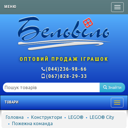
МЕНЮ
ОПТОВИЙ ПРОДАЖ ІГРАШОК
(044)236-98-66
(067)828-29-33
Знайти
ТОВАРИ
Togg
navig
Головна
Конструктори
LEGO®
LEGO® City
Пожежна команда