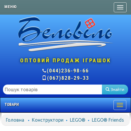
МЕНЮ
ОПТОВИЙ ПРОДАЖ ІГРАШОК
(044)236-98-66
(067)828-29-33
Знайти
ТОВАРИ
Togg
navig
Головна
Конструктори
LEGO®
LEGO® Friends